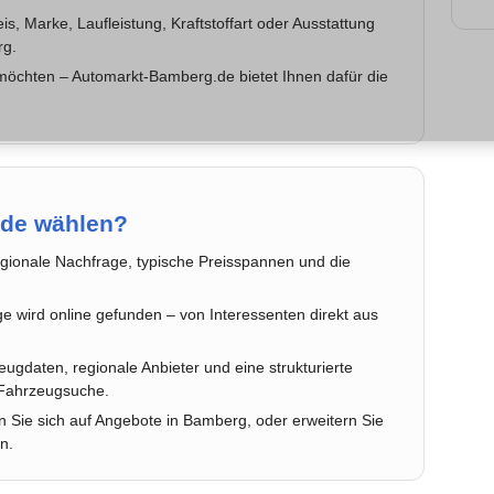
is, Marke, Laufleistung, Kraftstoffart oder Ausstattung
rg.
möchten – Automarkt-Bamberg.de bietet Ihnen dafür die
de wählen?
gionale Nachfrage, typische Preisspannen und die
 wird online gefunden – von Interessenten direkt aus
ugdaten, regionale Anbieter und eine strukturierte
r Fahrzeugsuche.
 Sie sich auf Angebote in Bamberg, oder erweitern Sie
n.