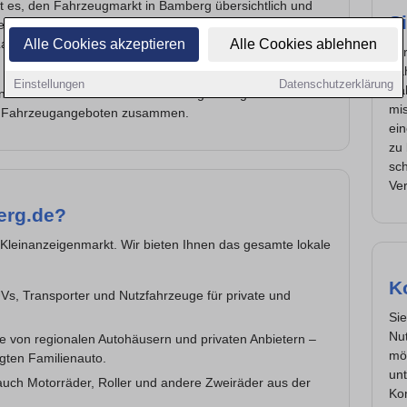
t es, den Fahrzeugmarkt in Bamberg übersichtlich und
Si
Besonderheiten des regionalen Automarkts, wissen, welche
Alle Cookies akzeptieren
Alle Cookies ablehnen
gen und Stadtteile für Pendler, Familien oder
Wir
Fa
Einstellungen
Datenschutzerklärung
Ra
nis und moderner Online-Technologie bringen wir
mis
en Fahrzeugangeboten zusammen.
ei
zu 
sch
Ver
erg.de?
n Kleinanzeigenmarkt. Wir bieten Ihnen das gesamte lokale
K
s, Transporter und Nutzfahrzeuge für private und
Sie
Nu
 von regionalen Autohäusern und privaten Anbietern –
mö
gten Familienauto.
unt
uch Motorräder, Roller und andere Zweiräder aus der
Kon