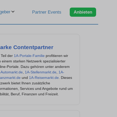
geber
Partner Events
Anbieten
tarke Contentpartner
 Teil der
1A-Portale-Familie
profitieren wir
 einem starken Netzwerk spezialisierter
line-Portale. Dazu gehören unter anderem
-Automarkt.de
,
1A-Stellenmarkt.de
,
1A-
nanzmarkt.de
und
1A-Reisemarkt.de
. Dieses
zwerk bietet Ihnen zusätzliche
formationen, Services und Angebote rund um
ilität, Beruf, Finanzen und Freizeit.