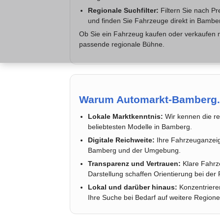
Regionale Suchfilter:
Filtern Sie nach Pre
und finden Sie Fahrzeuge direkt in Bambe
Ob Sie ein Fahrzeug kaufen oder verkaufen 
passende regionale Bühne.
Warum Automarkt-Bamberg.
Lokale Marktkenntnis:
Wir kennen die re
beliebtesten Modelle in Bamberg.
Digitale Reichweite:
Ihre Fahrzeuganzeige
Bamberg und der Umgebung.
Transparenz und Vertrauen:
Klare Fahrze
Darstellung schaffen Orientierung bei de
Lokal und darüber hinaus:
Konzentrieren
Ihre Suche bei Bedarf auf weitere Regione