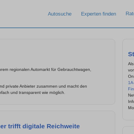
Rat
Autosuche
Experten finden
S
Als
hrem regionalen Automarkt für Gebrauchtwagen,
von
On
1A
 und private Anbieter zusammen und macht den
Fi
fach und transparent wie möglich.
Net
In
Mob
 trifft digitale Reichweite