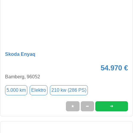
Skoda Enyaq
54.970 €
Bamberg, 96052
5.000 km
Elektro
210 kw (286 PS)
➜
★
➦