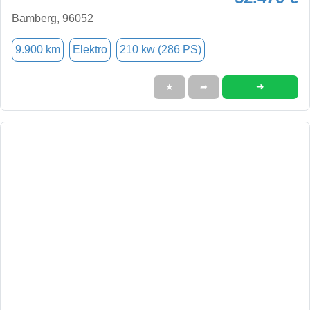
Bamberg, 96052
9.900 km
Elektro
210 kw (286 PS)
➜
★
➦