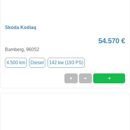
Skoda Kodiaq
54.570 €
Bamberg, 96052
4.500 km
Diesel
142 kw (193 PS)
➜
★
➦