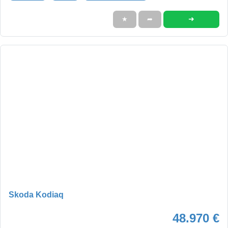
➜
★
➦
Skoda Kodiaq
48.970 €