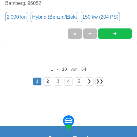
Bamberg, 96052
2.000 km
Hybrid (Benzin/Elekt
150 kw (204 PS)
➜
★
➦
1 - 10 von 64
1
2
3
4
5
❯
❯❯