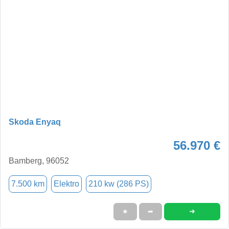
Skoda Enyaq
56.970 €
Bamberg, 96052
7.500 km
Elektro
210 kw (286 PS)
➜
★
➦