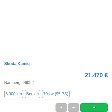
Skoda Kamiq
21.470 €
Bamberg, 96052
3.000 km
Benzin
70 kw (95 PS)
➜
★
➦