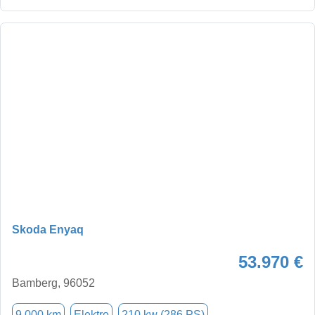
Skoda Enyaq
53.970 €
Bamberg, 96052
9.000 km
Elektro
210 kw (286 PS)