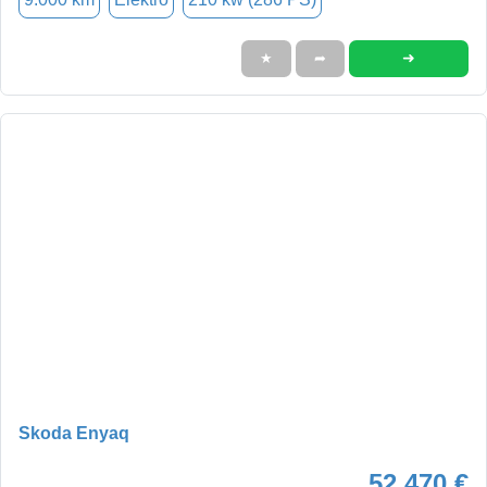
➜
★
➦
Skoda Enyaq
52.470 €