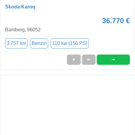
Skoda Karoq
36.770 €
Bamberg, 96052
3.757 km
Benzin
110 kw (150 PS)
➜
★
➦