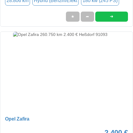
28.806 km
Hybrid (Benzin/Elekt
180 kw (245 PS)
➜
★
➦
Opel Zafira
2.400 €