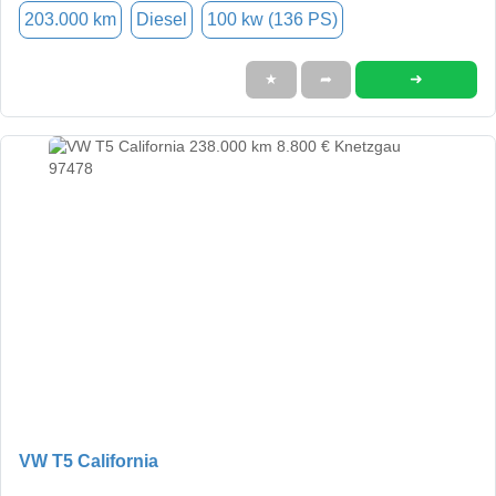
203.000 km
Diesel
100 kw (136 PS)
➜
★
➦
VW T5 California