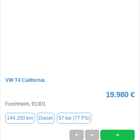
VW T4 California
19.980 €
Forchheim, 91301
144.200 km
Diesel
57 kw (77 PS)
➜
★
➦