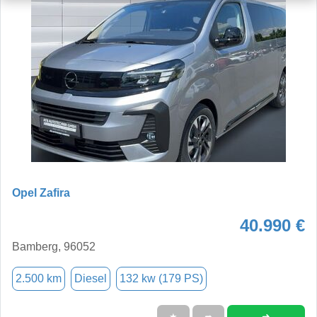
Opel Zafira
40.990 €
Bamberg, 96052
2.500 km
Diesel
132 kw (179 PS)
➜
★
➦