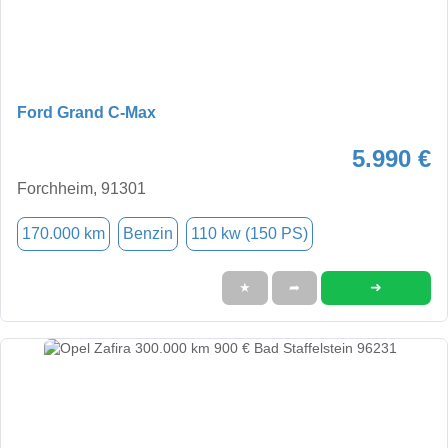
Ford Grand C-Max
5.990 €
Forchheim, 91301
170.000 km
Benzin
110 kw (150 PS)
➜
★
➦