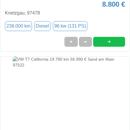
8.800 €
Knetzgau, 97478
238.000 km
Diesel
96 kw (131 PS)
➜
★
➦