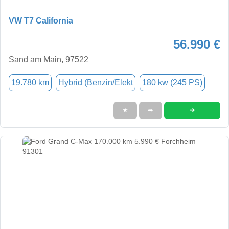
VW T7 California
56.990 €
Sand am Main, 97522
19.780 km
Hybrid (Benzin/Elekt
180 kw (245 PS)
➜
★
➦