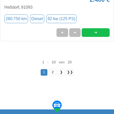
Heßdorf, 91093
260.750 km
Diesel
92 kw (125 PS)
➜
★
➦
1 - 10 von 20
1
2
❯
❯❯