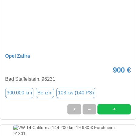
Opel Zafira
900 €
Bad Staffelstein, 96231
300.000 km
Benzin
103 kw (140 PS)
➜
★
➦