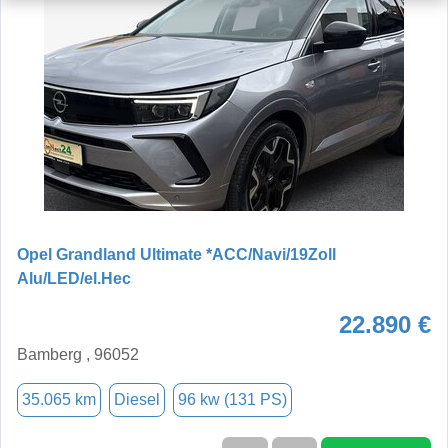
Opel Grandland Ultimate *ACC/Navi/19Zoll
Alu/LED/el.Hec
22.890 €
Bamberg , 96052
35.065 km
Diesel
96 kw (131 PS)