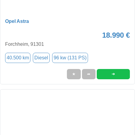
Opel Astra
18.990 €
Forchheim, 91301
40.500 km
Diesel
96 kw (131 PS)
➜
★
➦