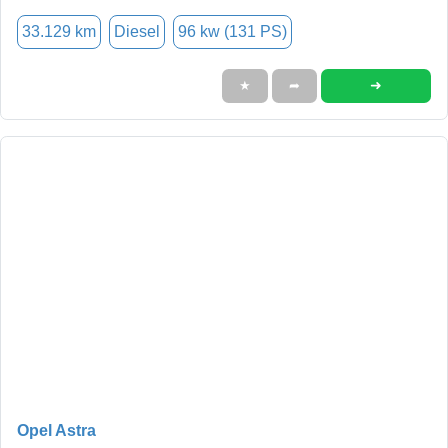
33.129 km
Diesel
96 kw (131 PS)
➜
★
➦
Opel Astra