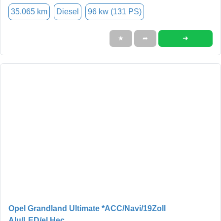
35.065 km
Diesel
96 kw (131 PS)
➜
★
➦
Opel Grandland Ultimate *ACC/Navi/19Zoll
Alu/LED/el.Hec