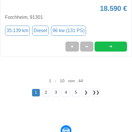
18.590 €
Forchheim, 91301
35.139 km
Diesel
96 kw (131 PS)
➜
★
➦
1 - 10 von 44
1
2
3
4
5
❯
❯❯