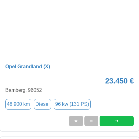
Opel Grandland (X)
23.450 €
Bamberg, 96052
48.900 km
Diesel
96 kw (131 PS)
➜
★
➦