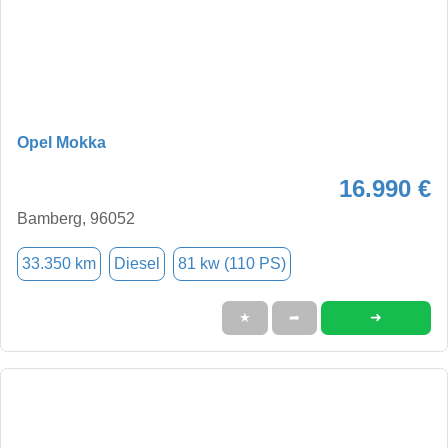
Opel Mokka
16.990 €
Bamberg, 96052
33.350 km
Diesel
81 kw (110 PS)
➜
★
➦