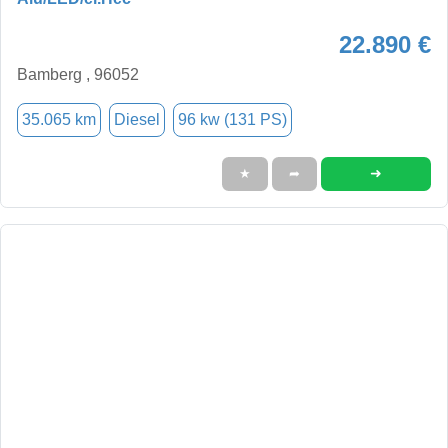
22.890 €
Bamberg , 96052
35.065 km
Diesel
96 kw (131 PS)
➜
★
➦