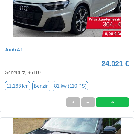
Audi A1
24.021 €
Scheßlitz, 96110
11.163 km
Benzin
81 kw (110 PS)
➜
★
➦