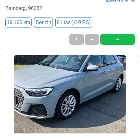
Bamberg, 96052
19.166 km
Benzin
81 kw (110 PS)
➜
★
➦