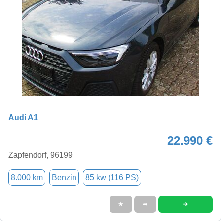
Audi A1
22.990 €
Zapfendorf, 96199
8.000 km
Benzin
85 kw (116 PS)
➜
★
➦