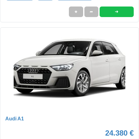
➜
★
➦
Audi A1
24.380 €