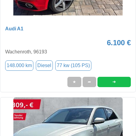
Audi A1
6.100 €
Wachenroth, 96193
148.000 km
Diesel
77 kw (105 PS)
➜
★
➦