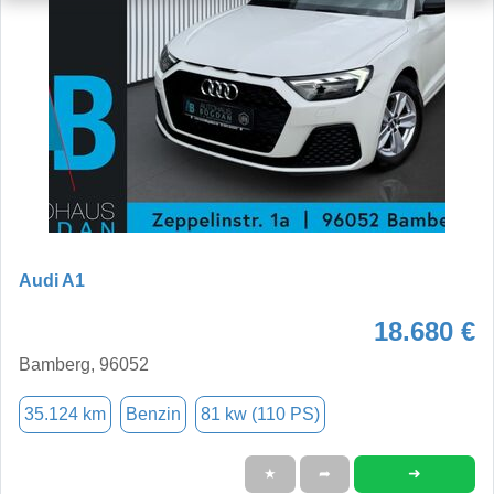
Audi A1
18.680 €
Bamberg, 96052
35.124 km
Benzin
81 kw (110 PS)
➜
★
➦