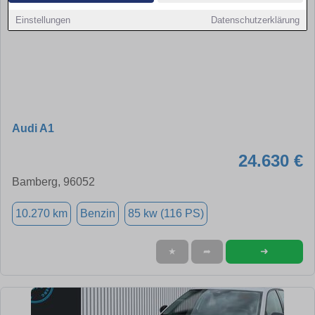
Einstellungen
Datenschutzerklärung
Audi A1
24.630 €
Bamberg, 96052
10.270 km
Benzin
85 kw (116 PS)
➜
★
➦