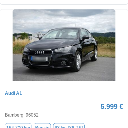
Audi A1
5.999 €
Bamberg, 96052
164.700 km
Benzin
63 kw (86 PS)